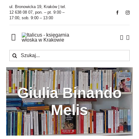
Przejdź
ul. Bronowicka 19, Kraków | tel.
do
12 638 08 07, pon. – pt. 9:00 –
17:00, sob. 9:00 – 13:00
zawartości
Toggle
Navigation
Szukaj
Księgarnia
Kawiarnia
Giulia Binando
Tłumaczenia
Melis
O Firmie
Aktualności