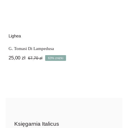
Lighea
G. Tomasi Di Lampedusa
25,00
zł
67,70
zł
63% zniżki
Pierwotna
Aktualna
cena
cena
wynosiła:
wynosi:
67,70 zł.
25,00 zł.
Księgarnia Italicus