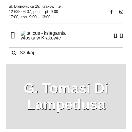
Przejdź
ul. Bronowicka 19, Kraków | tel.
do
12 638 08 07, pon. – pt. 9:00 –
17:00, sob. 9:00 – 13:00
zawartości
Toggle
Navigation
Szukaj
Księgarnia
Kawiarnia
G. Tomasi Di
Tłumaczenia
Lampedusa
O Firmie
Aktualności