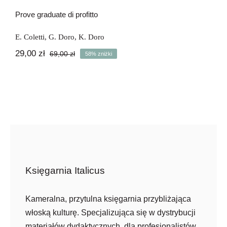
-58%
Newsletter
Prove graduate di profitto
Kontakt
E. Coletti
,
G. Doro
,
K. Doro
29,00
zł
69,00
zł
58% zniżki
Pierwotna
Aktualna
cena
cena
wynosiła:
wynosi:
69,00 zł.
29,00 zł.
Księgarnia Italicus
Kameralna, przytulna księgarnia przybliżająca
włoską kulturę. Specjalizująca się w dystrybucji
materiałów dydaktycznych, dla profesjonalistów,