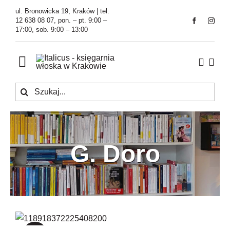
Przejdź
ul. Bronowicka 19, Kraków | tel.
do
12 638 08 07, pon. – pt. 9:00 –
17:00, sob. 9:00 – 13:00
zawartości
Toggle
Navigation
Szukaj
Księgarnia
Kawiarnia
G. Doro
Tłumaczenia
O Firmie
Aktualności
Prove graduate di profitto