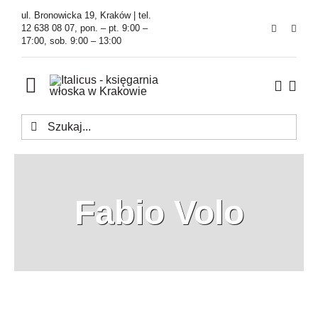
Przejdź
ul. Bronowicka 19, Kraków | tel.
do
12 638 08 07, pon. – pt. 9:00 –
17:00, sob. 9:00 – 13:00
zawartości
Toggle
Navigation
Szukaj
Księgarnia
Kawiarnia
Fabio Volo
Tłumaczenia
O Firmie
Aktualności