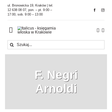
Przejdź
ul. Bronowicka 19, Kraków | tel.
do
12 638 08 07, pon. – pt. 9:00 –
17:00, sob. 9:00 – 13:00
zawartości
Toggle
Navigation
Szukaj
Księgarnia
Kawiarnia
F. Negri
Tłumaczenia
Arnoldi
O Firmie
Aktualności