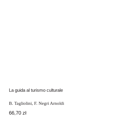
Newsletter
Kontakt
La guida al turismo culturale
La guida al turismo culturale
B. Tagliolini
,
F. Negri Arnoldi
66,70
zł