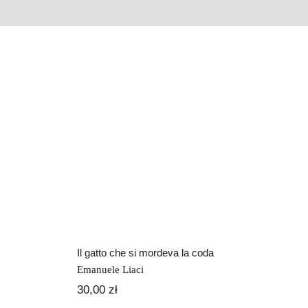
Il gatto che si
mordeva la coda
Il gatto che si mordeva la coda
Emanuele Liaci
30,00
zł