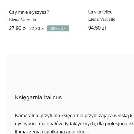
La vita felice
Czy mnie słyszysz?
Elena Varvello
Elena Varvello
94,50
zł
27,90
zł
32,90
zł
15% zniżki
Pierwotna
Aktualna
cena
cena
wynosiła:
wynosi:
32,90 zł.
27,90 zł.
Księgarnia Italicus
Kameralna, przytulna księgarnia przybliżająca włoską ku
dystrybucji materiałów dydaktycznych, dla profesjonalist
tłumaczenia i spotkania autorskie.