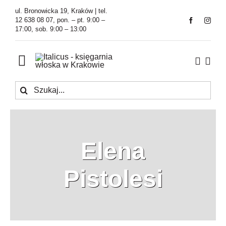
Przejdź
ul. Bronowicka 19, Kraków | tel.
do
12 638 08 07, pon. – pt. 9:00 –
17:00, sob. 9:00 – 13:00
zawartości
Toggle
Navigation
Szukaj
Księgarnia
Kawiarnia
Elena
Tłumaczenia
Pistolesi
O Firmie
Aktualności