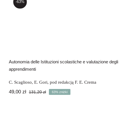
-63%
Newsletter
Autonomia delle Istituzioni
scolastiche e valutazione degli
Kontakt
apprendimenti
Autonomia delle Istituzioni scolastiche e valutazione degli
apprendimenti
C. Scaglioso
,
E. Gori
,
pod redakcją F. E. Crema
49,00
zł
131,20
zł
63% zniżki
Pierwotna
Aktualna
cena
cena
wynosiła:
wynosi:
131,20 zł.
49,00 zł.