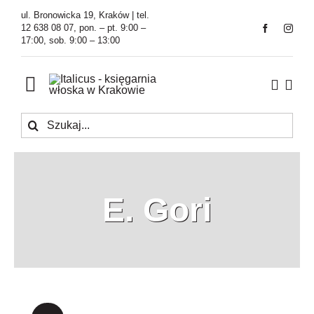
Przejdź
ul. Bronowicka 19, Kraków | tel.
do
12 638 08 07, pon. – pt. 9:00 –
17:00, sob. 9:00 – 13:00
zawartości
Toggle
Navigation
Szukaj
Księgarnia
Kawiarnia
E. Gori
Tłumaczenia
O Firmie
Aktualności