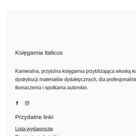
52,00 zł.
29,00 zł.
Księgarnia Italicus
Kameralna, przytulna księgarnia przybliżająca włoską ku
dystrybucji materiałów dydaktycznych, dla profesjonalist
tłumaczenia i spotkania autorskie.
Przydatne linki
Lista wydawnictw