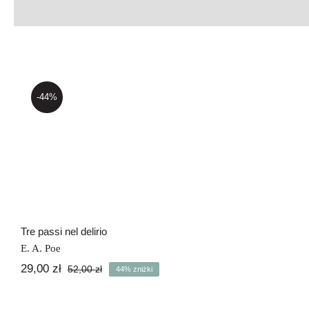
-44%
Tre passi nel delirio
Tre passi nel delirio
E. A. Poe
29,00
zł
52,00
zł
44% zniżki
Pierwotna
Aktualna
cena
cena
wynosiła:
wynosi: