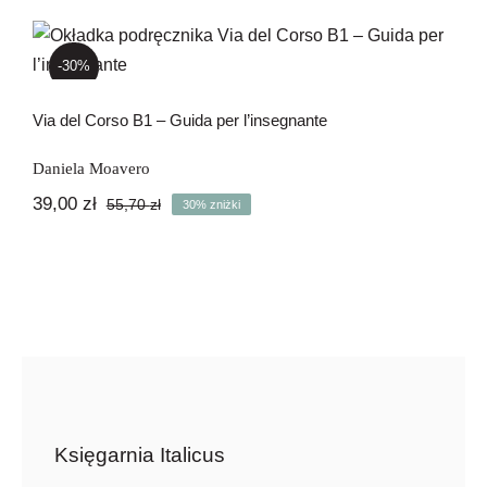
Newsletter
Via del Corso B1 – Guida per
l’insegnante
-30%
Kontakt
Via del Corso B1 – Guida per l’insegnante
Daniela Moavero
39,00
zł
55,70
zł
30% zniżki
Pierwotna
Aktualna
cena
cena
wynosiła:
wynosi:
55,70 zł.
39,00 zł.
Księgarnia Italicus