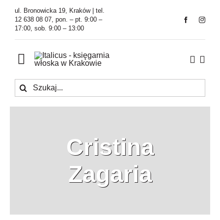
Przejdź
ul. Bronowicka 19, Kraków | tel.
do
12 638 08 07, pon. – pt. 9:00 –
17:00, sob. 9:00 – 13:00
zawartości
Toggle
Navigation
Szukaj
Księgarnia
Kawiarnia
Cristina
Tłumaczenia
Zagaria
O Firmie
Aktualności