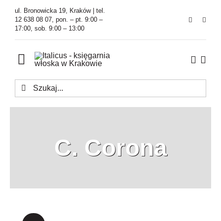
Przejdź
ul. Bronowicka 19, Kraków | tel.
do
12 638 08 07, pon. – pt. 9:00 –
17:00, sob. 9:00 – 13:00
zawartości
Toggle
Navigation
Szukaj
Księgarnia
Kawiarnia
C. Corona
Tłumaczenia
O Firmie
Aktualności