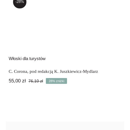
-28%
Newsletter
Włoski dla turystów
Kontakt
Włoski dla turystów
C. Corona
,
pod redakcją K. Juszkiewicz-Mydlarz
55,00
zł
76,10
zł
28% zniżki
Pierwotna
Aktualna
cena
cena
wynosiła:
wynosi:
76,10 zł.
55,00 zł.