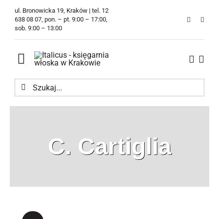
Przejdź
ul. Bronowicka 19, Kraków | tel. 12
do
638 08 07, pon. – pt. 9:00 – 17:00,
sob. 9:00 – 13:00
zawartości
Toggle
Navigation
Szukaj
Księgarnia
Kawiarnia
C. Cartiglia
Tłumaczenia
O Firmie
Aktualności