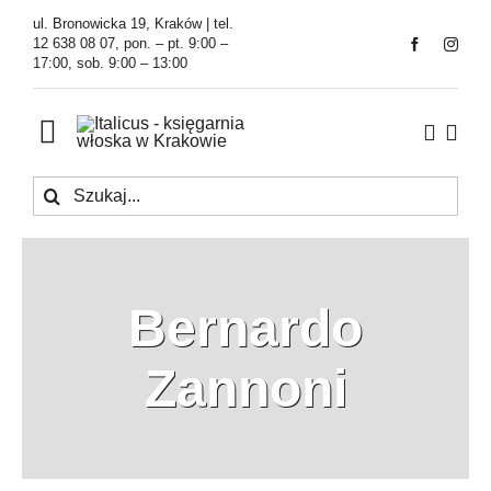
Przejdź
ul. Bronowicka 19, Kraków | tel.
do
12 638 08 07, pon. – pt. 9:00 –
17:00, sob. 9:00 – 13:00
zawartości
Toggle
Navigation
Szukaj
Księgarnia
Kawiarnia
Bernardo
Tłumaczenia
Zannoni
O Firmie
Aktualności