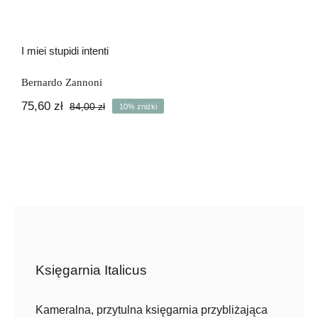
I miei stupidi intenti
Bernardo Zannoni
75,60
zł
84,00
zł
10% zniżki
Pierwotna
Aktualna
cena
cena
wynosiła:
wynosi:
84,00 zł.
75,60 zł.
Księgarnia Italicus
Kameralna, przytulna księgarnia przybliżająca