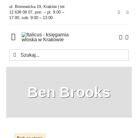
Przejdź
ul. Bronowicka 19, Kraków | tel.
do
12 638 08 07, pon. – pt. 9:00 –
17:00, sob. 9:00 – 13:00
zawartości
Toggle
Navigation
Szukaj
Księgarnia
Kawiarnia
Ben Brooks
Tłumaczenia
O Firmie
Aktualności