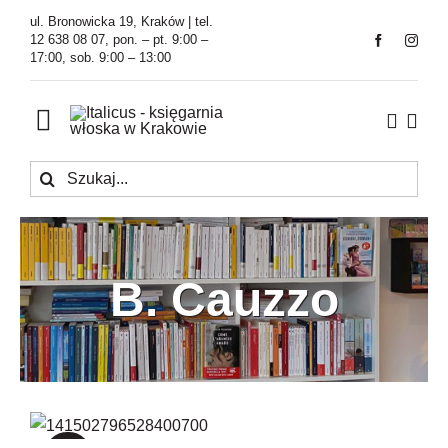
Przejdź
ul. Bronowicka 19, Kraków | tel.
do
12 638 08 07, pon. – pt. 9:00 –
17:00, sob. 9:00 – 13:00
zawartości
Toggle
Navigation
Szukaj
Księgarnia
Kawiarnia
B. Cauzzo
Tłumaczenia
O Firmie
Aktualności
Caleidoscopio italiano