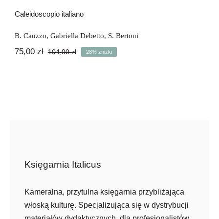
-28%
Newsletter
Caleidoscopio italiano
Kontakt
B. Cauzzo
,
Gabriella Debetto
,
S. Bertoni
75,00
zł
104,00
zł
28% zniżki
Pierwotna
Aktualna
cena
cena
wynosiła:
wynosi:
104,00 zł.
75,00 zł.
Księgarnia Italicus
Kameralna, przytulna księgarnia przybliżająca
włoską kulturę. Specjalizująca się w dystrybucji
materiałów dydaktycznych, dla profesjonalistów,