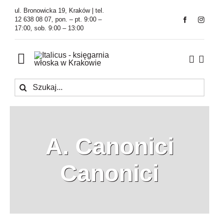
Przejdź
ul. Bronowicka 19, Kraków | tel.
do
12 638 08 07, pon. – pt. 9:00 –
17:00, sob. 9:00 – 13:00
zawartości
Toggle
Navigation
Szukaj
Księgarnia
Kawiarnia
A. Canonici
Tłumaczenia
Canonici
O Firmie
Aktualności