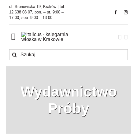
Przejdź
ul. Bronowicka 19, Kraków | tel.
do
12 638 08 07, pon. – pt. 9:00 –
17:00, sob. 9:00 – 13:00
zawartości
Toggle
Navigation
Szukaj
Księgarnia
Kawiarnia
Wydawnictwo
Tłumaczenia
Próby
O Firmie
Aktualności