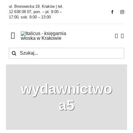
Przejdź
ul. Bronowicka 19, Kraków | tel.
do
12 638 08 07, pon. – pt. 9:00 –
17:00, sob. 9:00 – 13:00
zawartości
Toggle
Navigation
Szukaj
Księgarnia
Kawiarnia
wydawnictwo
Tłumaczenia
a5
O Firmie
Aktualności