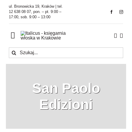
Przejdź
ul. Bronowicka 19, Kraków | tel.
do
12 638 08 07, pon. – pt. 9:00 –
17:00, sob. 9:00 – 13:00
zawartości
Toggle
Navigation
Szukaj
Księgarnia
Kawiarnia
San Paolo
Tłumaczenia
Edizioni
O Firmie
Aktualności