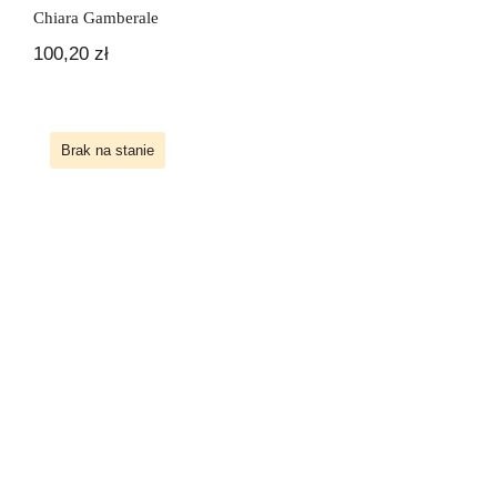
Chiara Gamberale
100,20
zł
Brak na stanie
L’incredibile avventura dei 10 calzini
fuggiti