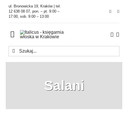
Przejdź
ul. Bronowicka 19, Kraków | tel.
do
12 638 08 07, pon. – pt. 9:00 –
17:00, sob. 9:00 – 13:00
zawartości
Toggle
Navigation
Szukaj
Księgarnia
Kawiarnia
Salani
Tłumaczenia
O Firmie
Aktualności