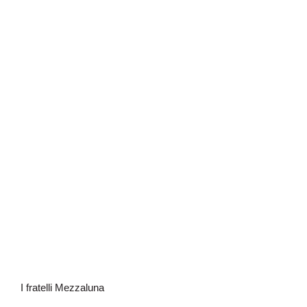
I fratelli Mezzaluna
I fratelli Mezzaluna