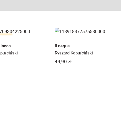
ngla Polacca
Il negus
stanie
olacca
Il negus
puściński
Ryszard Kapuściński
49,90
zł