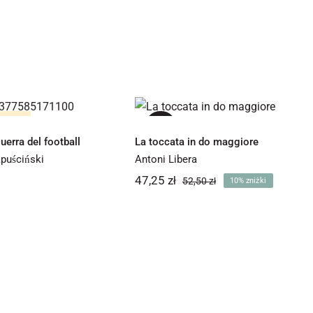
rima guerra del
La toccata in do
football
maggiore
stanie
-10%
uerra del football
La toccata in do maggiore
puściński
Antoni Libera
47,25
zł
52,50
zł
10% zniżki
Pierwotna
Aktualna
cena
cena
wynosiła:
wynosi:
47,25 zł.
52,50 zł.