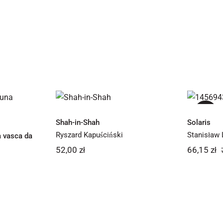
Shah-in-Shah
te in
bagno
-10%
Shah-in-Shah
Solaris
Ryszard Kapuściński
Stanisław
a vasca da
52,00
zł
66,15
zł