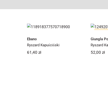
Ebano
Giu
Brak na 
Ebano
Giungla P
Ryszard Kapuściński
Ryszard Ka
61,40
zł
52,00
zł