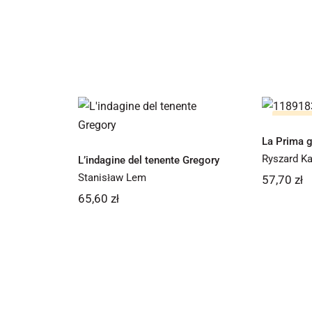
La P
L’indagine del
tenente Gregory
Brak na 
La Prima g
Ryszard Ka
L’indagine del tenente Gregory
Stanisław Lem
57,70
zł
65,60
zł