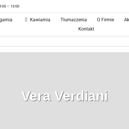
 9:00 – 13:00
garnia
Kawiarnia
Tłumaczenia
O Firmie
Ak
Kontakt
Vera Verdiani