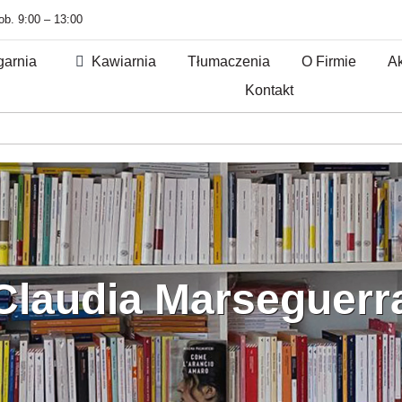
sob. 9:00 – 13:00
garnia
Kawiarnia
Tłumaczenia
O Firmie
Ak
Kontakt
Claudia Marseguerr