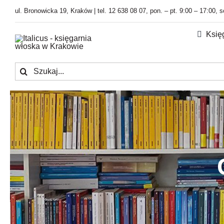
Przejdź
ul. Bronowicka 19, Kraków | tel. 12 638 08 07, pon. – pt. 9:00 – 17:00, 
do
zawartości
Księ
Szukaj