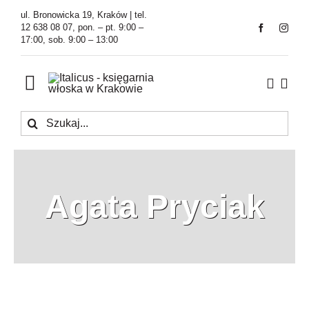
Przejdź
ul. Bronowicka 19, Kraków | tel.
do
12 638 08 07, pon. – pt. 9:00 –
17:00, sob. 9:00 – 13:00
zawartości
Toggle
Navigation
Szukaj
Księgarnia
Kawiarnia
Agata Pryciak
Tłumaczenia
O Firmie
Aktualności