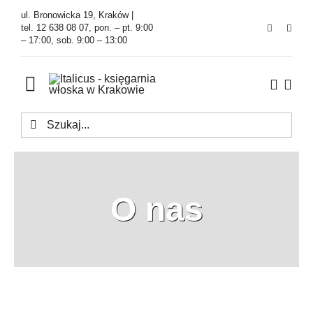
Przejdź
ul. Bronowicka 19, Kraków |
do
tel. 12 638 08 07, pon. – pt. 9:00
– 17:00, sob. 9:00 – 13:00
zawartości
Toggle
Navigation
Szukaj
Księgarnia
Kawiarnia
O nas
Tłumaczenia
O Firmie
Aktualności