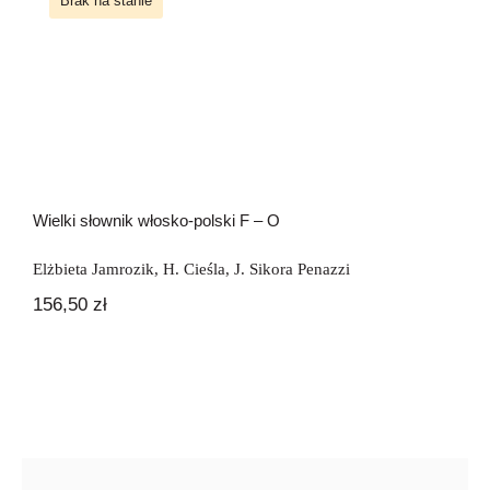
Brak na stanie
Newsletter
Wielki słownik włosko-polski F – O
Kontakt
Wielki słownik włosko-polski F – O
Elżbieta Jamrozik
,
H. Cieśla
,
J. Sikora Penazzi
156,50
zł