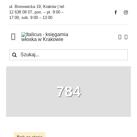
Przejdź
ul. Bronowicka 19, Kraków | tel.
do
12 638 08 07, pon. – pt. 9:00 –
17:00, sob. 9:00 – 13:00
zawartości
Toggle
Navigation
Szukaj
Księgarnia
Kawiarnia
784
Tłumaczenia
O Firmie
Aktualności