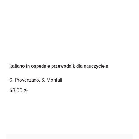
Newsletter
Italiano in ospedale przewodnik dla
Kontakt
nauczyciela
Italiano in ospedale przewodnik dla nauczyciela
C. Provenzano
,
S. Montali
63,00
zł