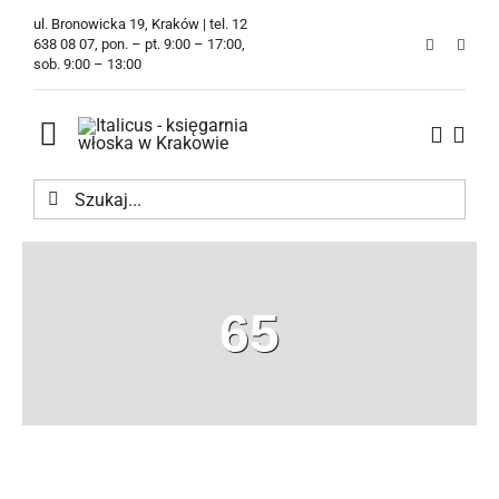
Przejdź
ul. Bronowicka 19, Kraków | tel. 12
do
638 08 07, pon. – pt. 9:00 – 17:00,
sob. 9:00 – 13:00
zawartości
Toggle
Navigation
Szukaj
Księgarnia
Kawiarnia
65
Tłumaczenia
O Firmie
Aktualności