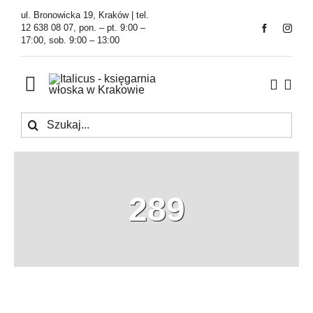
Przejdź
ul. Bronowicka 19, Kraków | tel.
do
12 638 08 07, pon. – pt. 9:00 –
17:00, sob. 9:00 – 13:00
zawartości
Toggle
Navigation
Szukaj
Księgarnia
Kawiarnia
289
Tłumaczenia
O Firmie
Aktualności