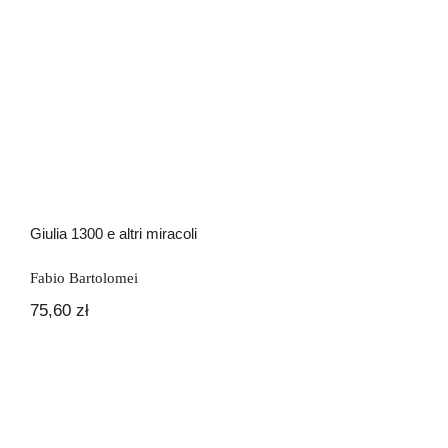
Newsletter
Kontakt
Giulia 1300 e altri miracoli
Giulia 1300 e altri miracoli
Fabio Bartolomei
75,60
zł