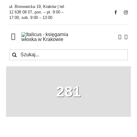
Przejdź
ul. Bronowicka 19, Kraków | tel.
do
12 638 08 07, pon. – pt. 9:00 –
17:00, sob. 9:00 – 13:00
zawartości
Toggle
Navigation
Szukaj
Księgarnia
Kawiarnia
281
Tłumaczenia
O Firmie
Aktualności