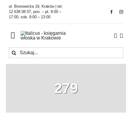
Przejdź
ul. Bronowicka 19, Kraków | tel.
do
12 638 08 07, pon. – pt. 9:00 –
17:00, sob. 9:00 – 13:00
zawartości
Toggle
Navigation
Szukaj
Księgarnia
Kawiarnia
279
Tłumaczenia
O Firmie
Aktualności