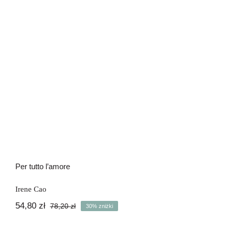
Per tutto l’amore
Per tutto l’amore
Irene Cao
54,80
zł
78,20
zł
30% zniżki
Pierwotna
Aktualna
cena
cena