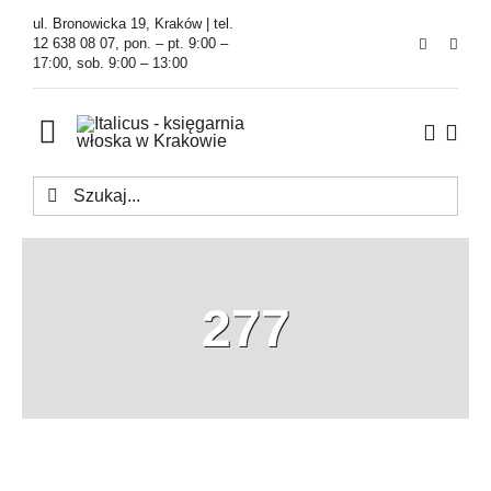
Przejdź
ul. Bronowicka 19, Kraków | tel.
do
12 638 08 07, pon. – pt. 9:00 –
17:00, sob. 9:00 – 13:00
zawartości
Toggle
Navigation
Szukaj
Księgarnia
Kawiarnia
277
Tłumaczenia
O Firmie
Aktualności