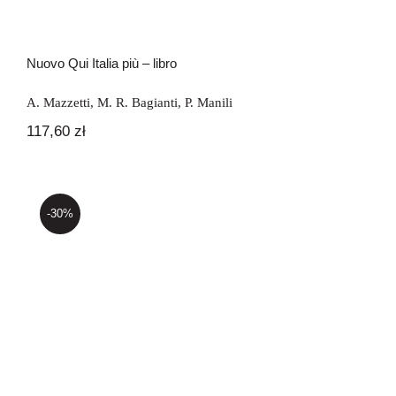
Nuovo Qui Italia più – libro
A. Mazzetti
,
M. R. Bagianti
,
P. Manili
117,60
zł
-30%