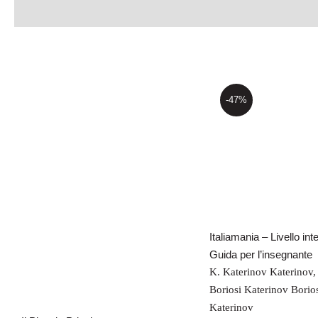
-47%
Italiamania – L
intermedio – 
per l’insegn
Il Piccolo Principe
Italiamania – Livello in
Guida per l’insegnante
K. Katerinov Katerinov
Boriosi Katerinov Borio
Katerinov