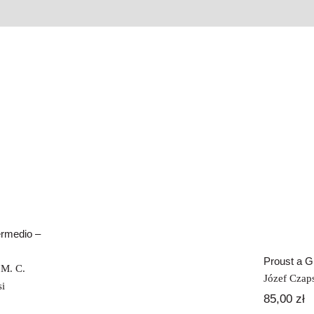
ivello
Guida
Prou
ante
La poesia italiana
degli anni Duemila
termedio –
Proust a G
,
M. C.
Józef Czap
si
85,00
zł