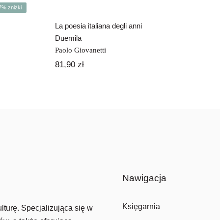
7% zniżki
rwotna
ualna
a
a
La poesia italiana degli anni
siła:
osi:
Duemila
80 zł.
0 zł.
Paolo Giovanetti
81,90
zł
Nawigacja
Księgarnia
lturę. Specjalizująca się w