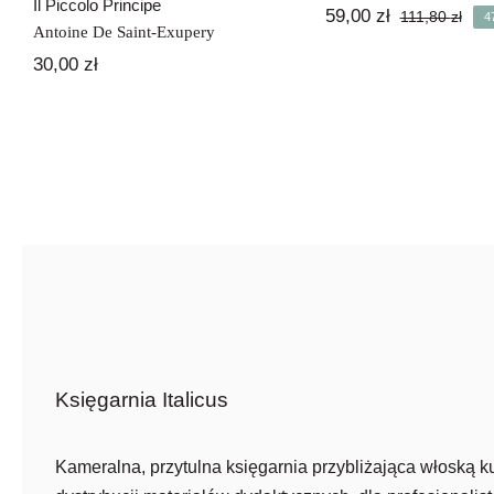
Il Piccolo Principe
59,00
zł
111,80
zł
4
Pie
Akt
Antoine De Saint-Exupery
cen
cen
30,00
zł
wyno
wyn
111,
59,0
Księgarnia Italicus
Kameralna, przytulna księgarnia przybliżająca włoską ku