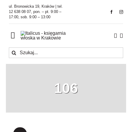
Przejdź
ul. Bronowicka 19, Kraków | tel.
do
12 638 08 07, pon. – pt. 9:00 –
17:00, sob. 9:00 – 13:00
zawartości
Toggle
Navigation
Szukaj
Księgarnia
Kawiarnia
106
Tłumaczenia
O Firmie
Aktualności