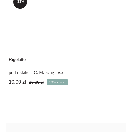
-33%
Newsletter
Rigoletto
Kontakt
Rigoletto
pod redakcją C. M. Scaglioso
19,00
zł
28,30
zł
33% zniżki
Pierwotna
Aktualna
cena
cena
wynosiła:
wynosi:
28,30 zł.
19,00 zł.