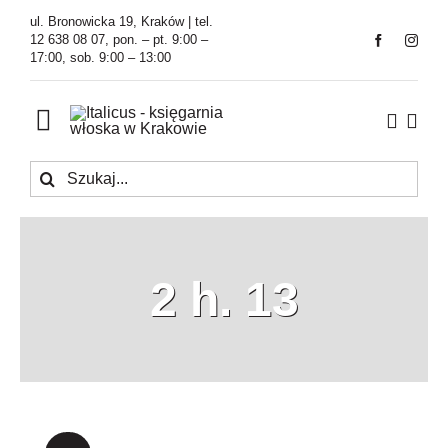
Przejdź
ul. Bronowicka 19, Kraków | tel.
do
12 638 08 07, pon. – pt. 9:00 –
17:00, sob. 9:00 – 13:00
zawartości
Toggle
Navigation
Szukaj
Księgarnia
Kawiarnia
2 h. 13
Tłumaczenia
O Firmie
Aktualności