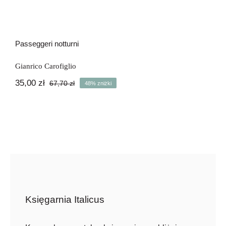
Passeggeri notturni
Gianrico Carofiglio
35,00
zł
67,70
zł
48% zniżki
Pierwotna
Aktualna
cena
cena
wynosiła:
wynosi:
67,70 zł.
35,00 zł.
Księgarnia Italicus