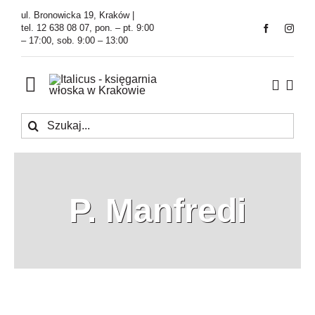
Przejdź
ul. Bronowicka 19, Kraków |
do
tel. 12 638 08 07, pon. – pt. 9:00
– 17:00, sob. 9:00 – 13:00
zawartości
Toggle
Navigation
Szukaj
Księgarnia
Kawiarnia
P. Manfredi
Tłumaczenia
O Firmie
Aktualności